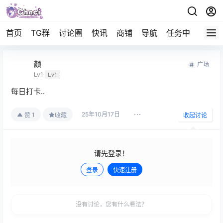
首页
TG群
讨论圈
快讯
商铺
导航
任务中心
帮助
颜
广场
Lv1
Lv1
每日打卡..
25年10月17日
1
赞
收藏
收起讨论
请先登录！
登录
快速注册
发布
没有讨论，您有什么看法？