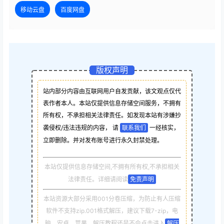
移动云盘
百度网盘
版权声明
站内部分内容由互联网用户自发贡献，该文观点仅代
表作者本人。本站仅提供信息存储空间服务，不拥有
所有权，不承担相关法律责任。如发现本站有涉嫌抄
袭侵权/违法违规的内容， 请
联系我们
一经核实，
立即删除。并对发布账号进行永久封禁处理。
本站仅提供信息存储空间,不拥有所有权,不承担相关
法律责任。详细请阅读
免责声明
本站资源大部分采用001分卷压缩，为防止有人压缩
软件不支持zip.001格式解压，建议下载7-zip，电
脑，安卓，苹果，解压教程还是不会点击进入
解压