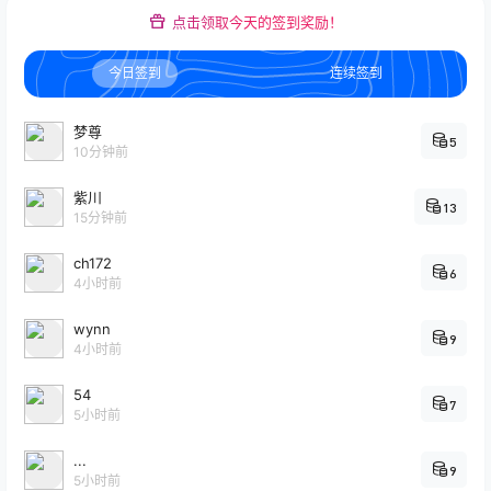
点击领取今天的签到奖励！
今日签到
连续签到
梦尊
5
10分钟前
紫川
13
15分钟前
ch172
6
4小时前
wynn
9
4小时前
54
7
5小时前
...
9
5小时前