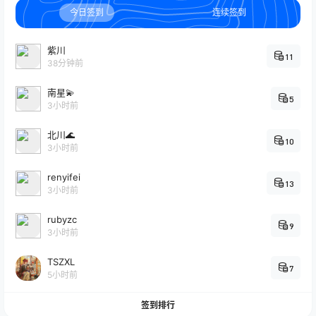
今日签到
连续签到
紫川
11
38分钟前
南星💫
5
3小时前
北川🌊
10
3小时前
renyifei
13
3小时前
rubyzc
9
3小时前
TSZXL
7
5小时前
签到排行