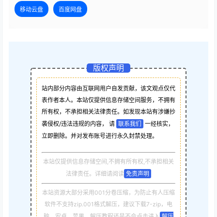
移动云盘
百度网盘
版权声明
站内部分内容由互联网用户自发贡献，该文观点仅代
表作者本人。本站仅提供信息存储空间服务，不拥有
所有权，不承担相关法律责任。如发现本站有涉嫌抄
袭侵权/违法违规的内容， 请
联系我们
一经核实，
立即删除。并对发布账号进行永久封禁处理。
本站仅提供信息存储空间,不拥有所有权,不承担相关
法律责任。详细请阅读
免责声明
本站资源大部分采用001分卷压缩，为防止有人压缩
软件不支持zip.001格式解压，建议下载7-zip，电
脑，安卓，苹果，解压教程还是不会点击进入
解压