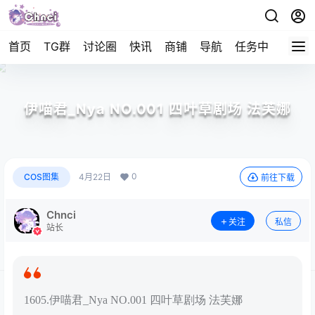
首页
TG群
讨论圈
快讯
商铺
导航
任务中心
帮助
伊喵君_Nya NO.001 四叶草剧场 法芙娜
0
COS图集
4月22日
前往下载
Chnci
关注
私信
站长
1605.伊喵君_Nya NO.001 四叶草剧场 法芙娜