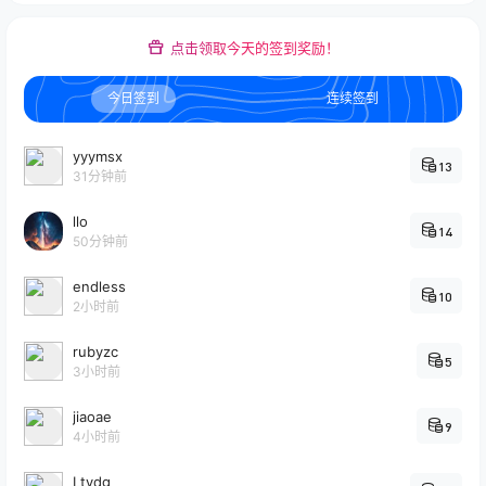
点击领取今天的签到奖励！
今日签到
连续签到
yyymsx
13
31分钟前
llo
14
50分钟前
endless
10
2小时前
rubyzc
5
3小时前
jiaoae
9
4小时前
Ltydg