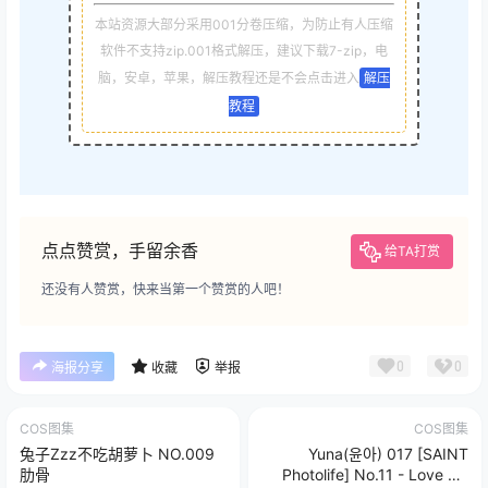
本站资源大部分采用001分卷压缩，为防止有人压缩
软件不支持zip.001格式解压，建议下载7-zip，电
脑，安卓，苹果，解压教程还是不会点击进入
解压
教程
点点赞赏，手留余香
给TA打赏
还没有人赞赏，快来当第一个赞赏的人吧！
0
0
海报分享
收藏
举报
COS图集
COS图集
兔子Zzz不吃胡萝卜 NO.009
Yuna(윤아) 017 [SAINT
肋骨
Photolife] No.11 - Love On