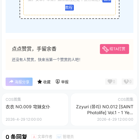
教程
点点赞赏，手留余香
给TA打赏
还没有人赞赏，快来当第一个赞赏的人吧！
0
0
海报分享
收藏
举报
COS图集
COS图集
衣衣 NO.009 穹妹女仆
Zzyuri (쮸리) NO.012 [SAINT
Photolife] Vol.1 - 1 Year
Anniversary
2026-4-29 12:00:00
2026-4-29 12:00:00
0 条回复
文章作者
管理员
A
M