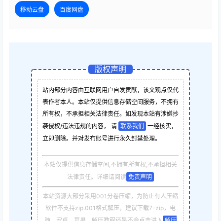
移动云盘
百度网盘
版权声明
站内部分内容由互联网用户自发贡献，该文观点仅代
表作者本人。本站仅提供信息存储空间服务，不拥有
所有权，不承担相关法律责任。如发现本站有涉嫌抄
袭侵权/违法违规的内容， 请
联系我们
一经核实，
立即删除。并对发布账号进行永久封禁处理。
本站仅提供信息存储空间,不拥有所有权,不承担相关
法律责任。详细请阅读
免责声明
本站资源大部分采用001分卷压缩，为防止有人压缩
软件不支持zip.001格式解压，建议下载7-zip，电
脑，安卓，苹果，解压教程还是不会点击进入
解压