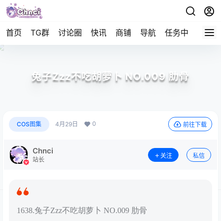
首页
TG群
讨论圈
快讯
商铺
导航
任务中心
帮助
兔子Zzz不吃胡萝卜 NO.009 肋骨
0
COS图集
4月29日
前往下载
Chnci
关注
私信
站长
1638.兔子Zzz不吃胡萝卜 NO.009 肋骨