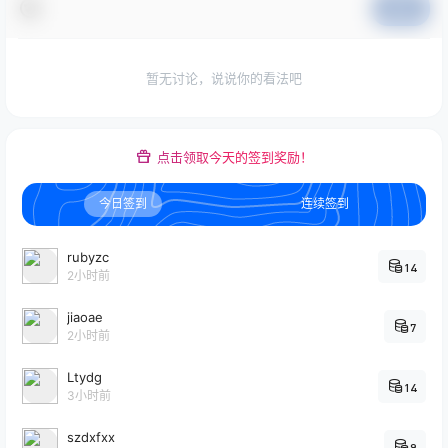
提交
暂无讨论，说说你的看法吧
点击领取今天的签到奖励！
今日签到
连续签到
rubyzc
14
2小时前
jiaoae
7
2小时前
Ltydg
14
3小时前
szdxfxx
9