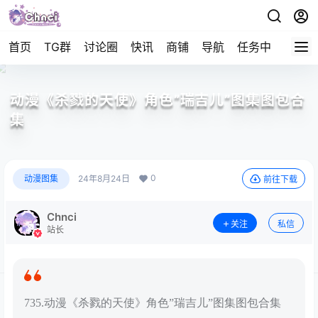
首页
TG群
讨论圈
快讯
商铺
导航
任务中心
帮助
动漫《杀戮的天使》角色”瑞吉儿”图集图包合
集
0
动漫图集
24年8月24日
前往下载
Chnci
关注
私信
站长
735.动漫《杀戮的天使》角色”瑞吉儿”图集图包合集