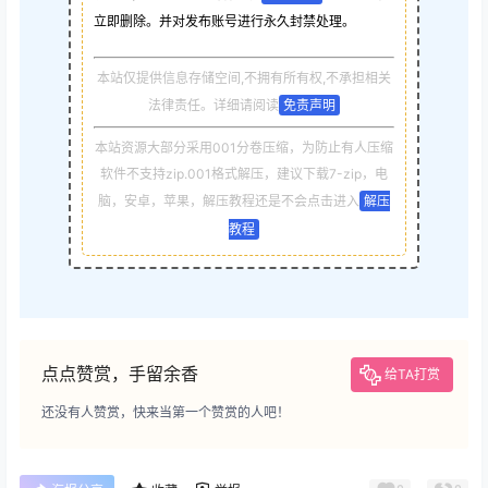
立即删除。并对发布账号进行永久封禁处理。
本站仅提供信息存储空间,不拥有所有权,不承担相关
法律责任。详细请阅读
免责声明
本站资源大部分采用001分卷压缩，为防止有人压缩
软件不支持zip.001格式解压，建议下载7-zip，电
脑，安卓，苹果，解压教程还是不会点击进入
解压
教程
点点赞赏，手留余香
给TA打赏
还没有人赞赏，快来当第一个赞赏的人吧！