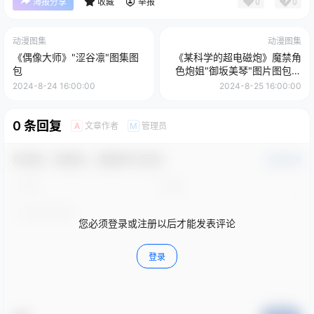
0
0
海报分享
收藏
举报
动漫图集
动漫图集
《偶像大师》"涩谷凛"图集图
《某科学的超电磁炮》魔禁角
包
色炮姐"御坂美琴"图片图包画
册合集
2024-8-24 16:00:00
2024-8-25 16:00:00
0 条回复
文章作者
管理员
A
M
欢迎您，新朋友，感谢参与互动！
确认修改
您必须登录或注册以后才能发表评论
登录