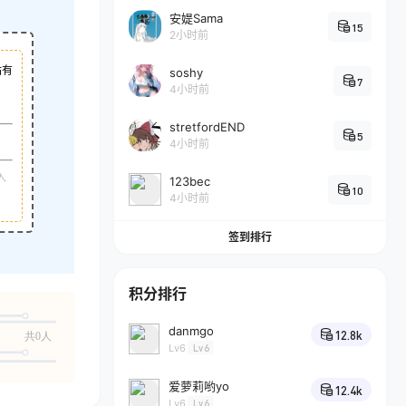
安媞Sama
15
2小时前
站有
soshy
7
4小时前
stretfordEND
5
4小时前
入
123bec
10
4小时前
签到排行
积分排行
danmgo
12.8k
共0人
Lv6
Lv6
爱萝莉哟yo
12.4k
Lv6
Lv6