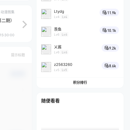
Ltydg
动漫图集
11.9k
Lv4
Lv4
第二期）
羡鱼
10.1k
Lv6
Lv6
15:30:00
乂酱
9.2k
Lv6
Lv6
提示标题
z2563260
8.6k
Lv5
Lv5
确认修改
积分排行
随便看看