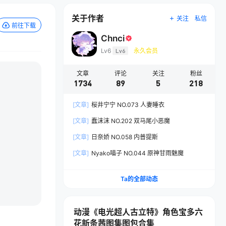
关于作者
关注
私信
前往下载
Chnci
Lv6
Lv6
永久会员
文章
评论
关注
粉丝
1734
89
5
218
[文章]
桜井宁宁 NO.073 人妻睡衣
[文章]
蠢沫沫 NO.202 双马尾小恶魔
[文章]
日奈娇 NO.058 内普提斯
[文章]
Nyako喵子 NO.044 原神甘雨魅魔
Ta的全部动态
动漫《电光超人古立特》角色宝多六
花新条茜图集图包合集