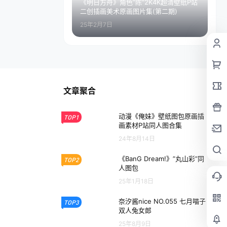
《明日方舟》角色”陈”2K4K超清壁纸P站
二创插画美术原画图片集(第二期)
25年2月7日
文章聚合
动漫《俺妹》壁纸图包原画插
TOP1
画素材P站同人图合集
24年8月14日
《BanG Dream!》”丸山彩”同
TOP2
人图包
25年1月18日
奈汐酱nice NO.055 七月喵子
TOP3
双人兔女郎
25年8月9日