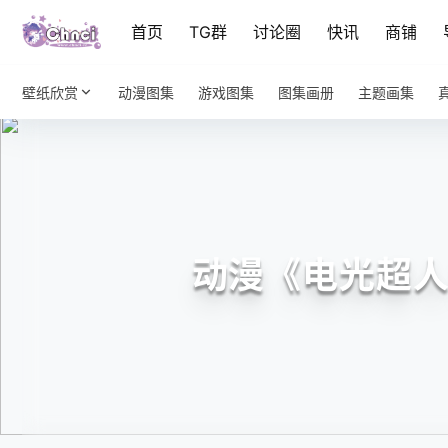
首页
TG群
讨论圈
快讯
商铺
壁纸欣赏
动漫图集
游戏图集
图集画册
主题画集
动漫《电光超