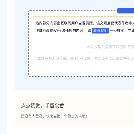
站内部分内容由互联网用户自发贡献，该文观点仅代表作者本
涉嫌抄袭侵权/违法违规的内容， 请
联系我们
一经核实，立
本站仅提供信息存储空间,不
本站资源大部分采用001分卷压缩，为防止有人压缩软件不支持
点点赞赏，手留余香
还没有人赞赏，快来当第一个赞赏的人吧！