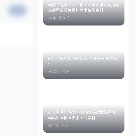
动漫《轻音少女》相关图集画册立画插画
立绘壁纸图片素材美术绘画资料
提交
24年7月26日
阿包也是兔娘 NO.060 明日方舟 史尔特
尔
25年9月13日
Ai《鸣潮》”今汐”P站pixiv高清图集壁纸
画集原画插画美术图片素材
25年2月14日