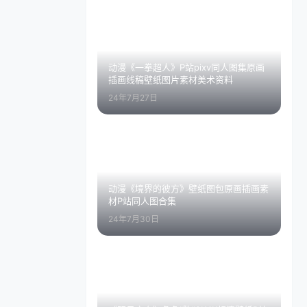
动漫《一拳超人》P站pixv同人图集原画
插画线稿壁纸图片素材美术资料
24年7月27日
动漫《境界的彼方》壁纸图包原画插画素
材P站同人图合集
24年7月30日