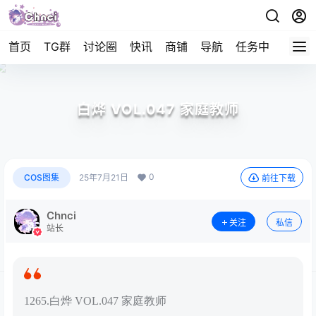
首页
TG群
讨论圈
快讯
商铺
导航
任务中心
帮助
白烨 VOL.047 家庭教师
0
COS图集
25年7月21日
前往下载
Chnci
关注
私信
站长
1265.白烨 VOL.047 家庭教师