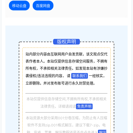
移动云盘
百度网盘
版权声明
站内部分内容由互联网用户自发贡献，该文观点仅代
表作者本人。本站仅提供信息存储空间服务，不拥有
所有权，不承担相关法律责任。如发现本站有涉嫌抄
袭侵权/违法违规的内容， 请
联系我们
一经核实，
立即删除。并对发布账号进行永久封禁处理。
本站仅提供信息存储空间,不拥有所有权,不承担相关
法律责任。详细请阅读
免责声明
本站资源大部分采用001分卷压缩，为防止有人压缩
软件不支持zip.001格式解压，建议下载7-zip，电
脑，安卓，苹果，解压教程还是不会点击进入
解压