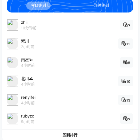
今日签到
连续签到
zhii
9
10分钟前
紫川
11
2小时前
南星💫
5
4小时前
北川🌊
10
4小时前
renyifei
13
4小时前
rubyzc
9
5小时前
签到排行