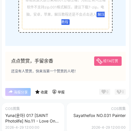
本站资源大部分采用001分卷压缩，为防止有人压缩
软件不支持zip.001格式解压，建议下载7-zip，电
脑，安卓，苹果，解压教程还是不会点击进入
解压
教程
点点赞赏，手留余香
给TA打赏
还没有人赞赏，快来当第一个赞赏的人吧！
0
0
海报分享
收藏
举报
COS图集
COS图集
Yuna(윤아) 017 [SAINT
Sayathefox NO.031 Painter
Photolife] No.11 - Love On
Top
2026-4-29 12:00:00
2026-4-29 12:00:00