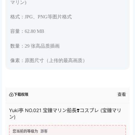
マリン)
格式：JPG、PNG等图片格式
容量：62.80 MB
数量：29 张高品质插画
像素：原图尺寸（上传的最高画质）
查看
下载权限
Yuki亭 NO.021 宝鐘マリン船長❣️コスプレ (宝鐘マリ
ン)
您当前的等级为
游客