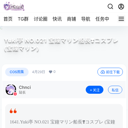
首页
TG群
讨论圈
快讯
商铺
导航
任务中心
帮助
Yuki亭 NO.021 宝鐘マリン船長❣️コスプレ
(宝鐘マリン)
0
COS图集
4月29日
前往下载
Chnci
关注
私信
站长
1641.Yuki亭 NO.021 宝鐘マリン船長❣️コスプレ (宝鐘