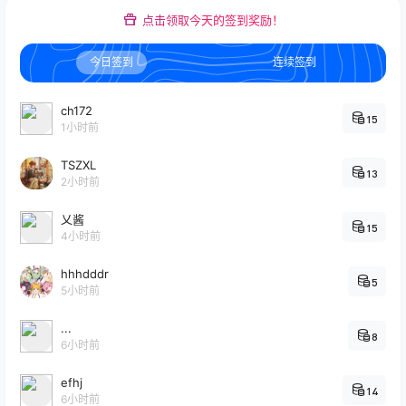
点击领取今天的签到奖励！
今日签到
连续签到
ch172
15
1小时前
TSZXL
13
2小时前
乂酱
15
4小时前
hhhdddr
5
5小时前
...
8
6小时前
efhj
14
6小时前