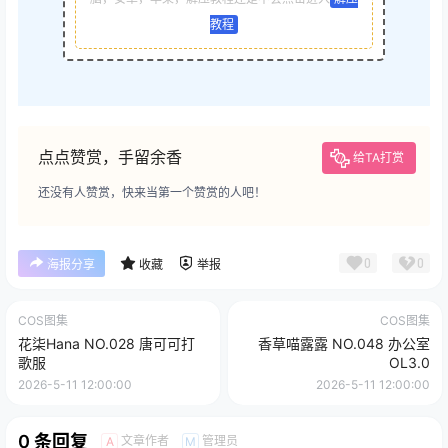
教程
点点赞赏，手留余香
给TA打赏
还没有人赞赏，快来当第一个赞赏的人吧！
0
0
海报分享
收藏
举报
COS图集
COS图集
花柒Hana NO.028 唐可可打
香草喵露露 NO.048 办公室
歌服
OL3.0
2026-5-11 12:00:00
2026-5-11 12:00:00
0 条回复
文章作者
管理员
A
M