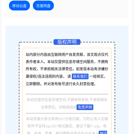
移动云盘
百度网盘
版权声明
站内部分内容由互联网用户自发贡献，该文观点仅代
表作者本人。本站仅提供信息存储空间服务，不拥有
所有权，不承担相关法律责任。如发现本站有涉嫌抄
袭侵权/违法违规的内容， 请
联系我们
一经核实，
立即删除。并对发布账号进行永久封禁处理。
本站仅提供信息存储空间,不拥有所有权,不承担相关
法律责任。详细请阅读
免责声明
本站资源大部分采用001分卷压缩，为防止有人压缩
软件不支持zip.001格式解压，建议下载7-zip，电
脑，安卓，苹果，解压教程还是不会点击进入
解压