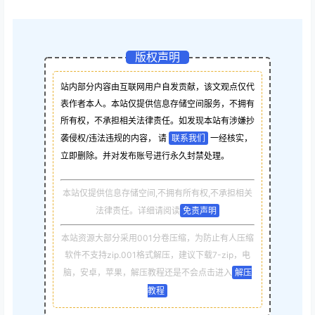
版权声明
站内部分内容由互联网用户自发贡献，该文观点仅代
表作者本人。本站仅提供信息存储空间服务，不拥有
所有权，不承担相关法律责任。如发现本站有涉嫌抄
袭侵权/违法违规的内容， 请
联系我们
一经核实，
立即删除。并对发布账号进行永久封禁处理。
本站仅提供信息存储空间,不拥有所有权,不承担相关
法律责任。详细请阅读
免责声明
本站资源大部分采用001分卷压缩，为防止有人压缩
软件不支持zip.001格式解压，建议下载7-zip，电
脑，安卓，苹果，解压教程还是不会点击进入
解压
教程