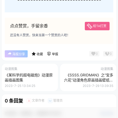
点点赞赏，手留余香
给TA打赏
还没有人赞赏，快来当第一个赞赏的人吧！
0
0
海报分享
收藏
举报
动漫图集
动漫图集
《某科学的超电磁炮》动漫原
《SSSS.GRIDMAN》之“宝多
画插画图集
六花”动漫角色原画插画壁纸图
集
2023-7-25 13:34:25
2023-7-29 13:39:35
0 条回复
文章作者
管理员
A
M
欢迎您，新朋友，感谢参与互动！
确认修改