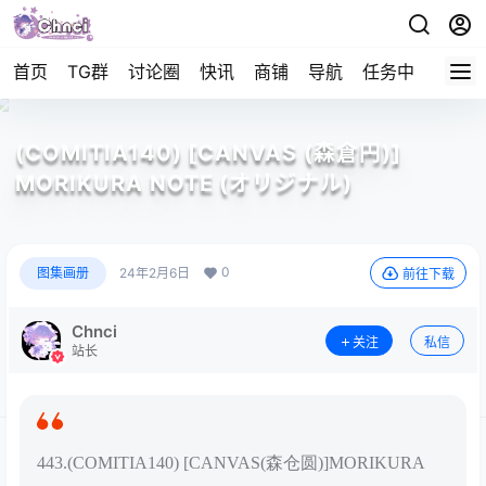
首页
TG群
讨论圈
快讯
商铺
导航
任务中心
帮助
(COMITIA140) [CANVAS (森倉円)]
MORIKURA NOTE (オリジナル)
0
图集画册
24年2月6日
前往下载
Chnci
关注
私信
站长
443.(COMITIA140) [CANVAS(森仓圆)]MORIKURA