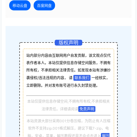
移动云盘
百度网盘
版权声明
站内部分内容由互联网用户自发贡献，该文观点仅代
表作者本人。本站仅提供信息存储空间服务，不拥有
所有权，不承担相关法律责任。如发现本站有涉嫌抄
袭侵权/违法违规的内容， 请
联系我们
一经核实，
立即删除。并对发布账号进行永久封禁处理。
本站仅提供信息存储空间,不拥有所有权,不承担相关
法律责任。详细请阅读
免责声明
本站资源大部分采用001分卷压缩，为防止有人压缩
软件不支持zip.001格式解压，建议下载7-zip，电
脑，安卓，苹果，解压教程还是不会点击进入
解压