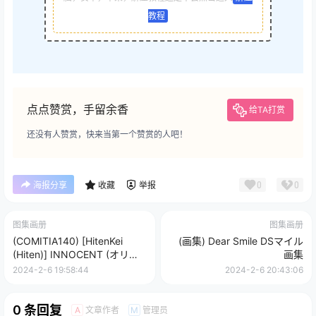
教程
点点赞赏，手留余香
给TA打赏
还没有人赞赏，快来当第一个赞赏的人吧！
0
0
海报分享
收藏
举报
图集画册
图集画册
(COMITIA140) [HitenKei
(画集) Dear Smile DSマイル
(Hiten)] INNOCENT (オリジ
画集
ナル)
2024-2-6 19:58:44
2024-2-6 20:43:06
0 条回复
文章作者
管理员
A
M