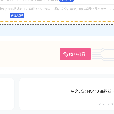
zip.001格式解压，建议下载7-zip，电脑，安卓，苹果，解压教程还是不会点击进
解压教程
给TA打赏
星之迟迟 NO.116 高扬
2025-7-3 