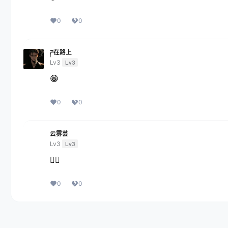
0
0
ཌ在路上
Lv3
Lv3
😁
0
0
云雾芸
Lv3
Lv3
👍🏻
0
0