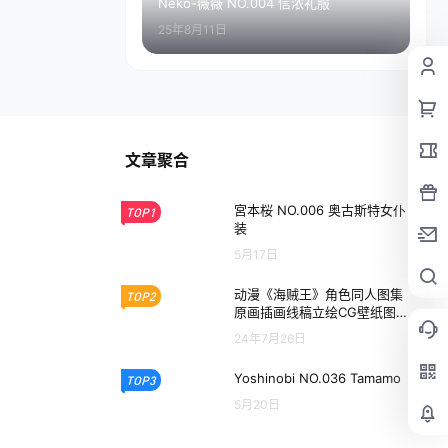
Neko-薇薇 NO.004 信浓礼服
25年8月11日
文章聚合
宮本桜 NO.006 奥古斯特女仆
TOP1
装
5月17日
动漫《海贼王》角色同人图集
TOP2
原画插画线稿立绘CG壁纸图片
素材美术资料
24年7月26日
Yoshinobi NO.036 Tamamo
TOP3
5月20日