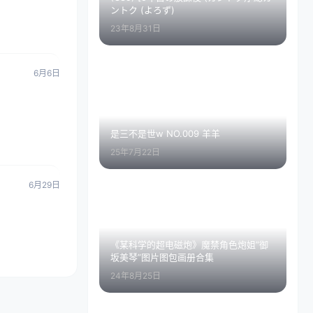
ントク (よろず)
23年8月31日
6月6日
是三不是世w NO.009 羊羊
25年7月22日
6月29日
《某科学的超电磁炮》魔禁角色炮姐”御
坂美琴”图片图包画册合集
24年8月25日