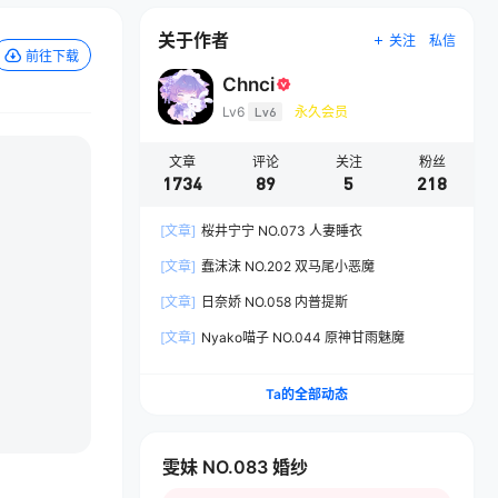
关于作者
关注
私信
前往下载
Chnci
Lv6
Lv6
永久会员
文章
评论
关注
粉丝
1734
89
5
218
[文章]
桜井宁宁 NO.073 人妻睡衣
[文章]
蠢沫沫 NO.202 双马尾小恶魔
[文章]
日奈娇 NO.058 内普提斯
[文章]
Nyako喵子 NO.044 原神甘雨魅魔
Ta的全部动态
雯妹 NO.083 婚纱