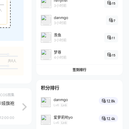
renyifei
15
3小时前
入
danmgo
7
3小时前
羡鱼
11
3小时前
梦尊
15
4小时前
共0人
签到排行
积分排行
COS图集
danmgo
12.8k
斯卡娅旗袍
Lv6
Lv6
爱萝莉哟yo
12:00:00
12.4k
Lv6
Lv6