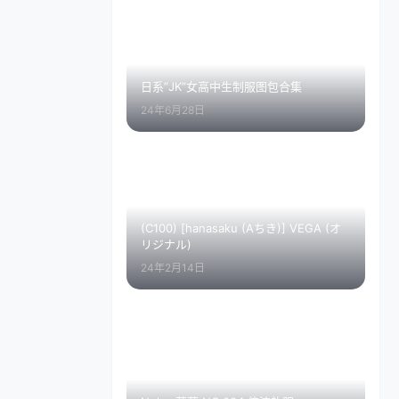
日系”JK”女高中生制服图包合集
24年6月28日
(C100) [hanasaku (Aちき)] VEGA (オ
リジナル)
24年2月14日