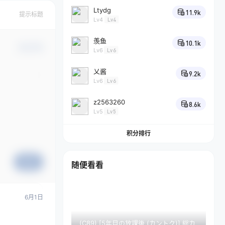
Ltydg
11.9k
提示标题
Lv4
Lv4
羡鱼
10.1k
确认修改
Lv6
Lv6
乂酱
9.2k
Lv6
Lv6
z2563260
8.6k
Lv5
Lv5
积分排行
提交
随便看看
6月1日
(C89) [5年目の放課後 (カントク)] 総カ