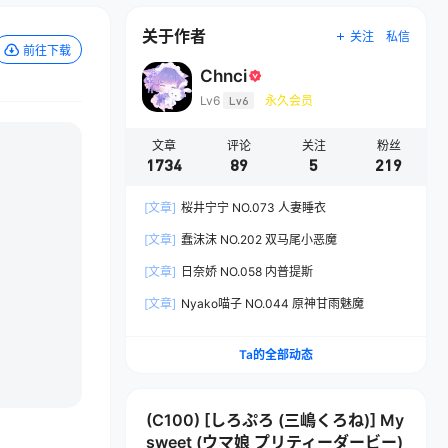
关于作者
关注
私信
前往下载
Chnci
Lv6
Lv6
永久会员
文章
评论
关注
粉丝
1734
89
5
219
[文章]
桜井宁宁 NO.073 人妻睡衣
[文章]
蠢沫沫 NO.202 双马尾小恶魔
[文章]
日奈娇 NO.058 内普提斯
[文章]
Nyako喵子 NO.044 原神甘雨魅魔
Ta的全部动态
(C100) [しろぷろ (三嶋くろね)] My
sweet (ウマ娘 プリティーダービー)