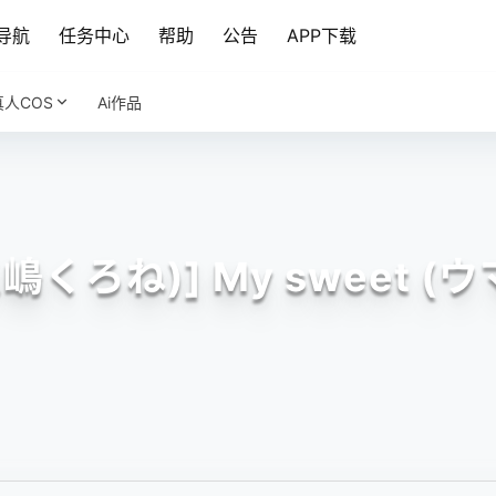
导航
任务中心
帮助
公告
APP下载
真人COS
Ai作品
(三嶋くろね)] My sweet