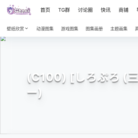
首页
TG群
讨论圈
快讯
商铺
壁纸欣赏
动漫图集
游戏图集
图集画册
主题画集
(C100) [しろぷろ 
ー)