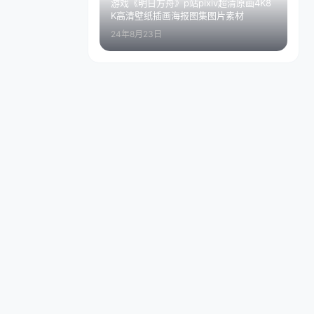
游戏《明日方舟》p站pixiv超清原画4K8
K高清壁纸插画海报图集图片素材
24年8月23日