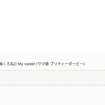
(三嶋くろね)] My sweet (ウマ娘 プリティーダービー)