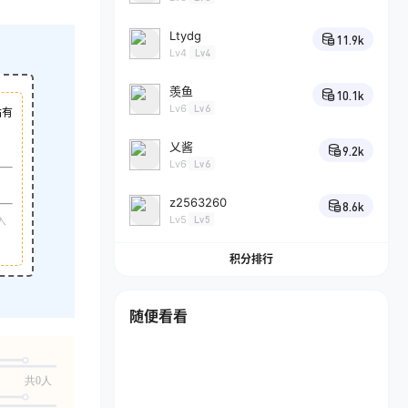
Ltydg
11.9k
Lv4
Lv4
羡鱼
10.1k
Lv6
Lv6
站有
乂酱
9.2k
Lv6
Lv6
z2563260
8.6k
Lv5
Lv5
入
积分排行
随便看看
共0人