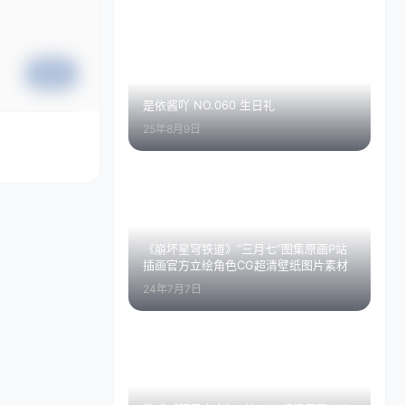
提交
是依酱吖 NO.060 生日礼
25年8月9日
《崩坏星穹铁道》”三月七”图集原画P站
插画官方立绘角色CG超清壁纸图片素材
24年7月7日