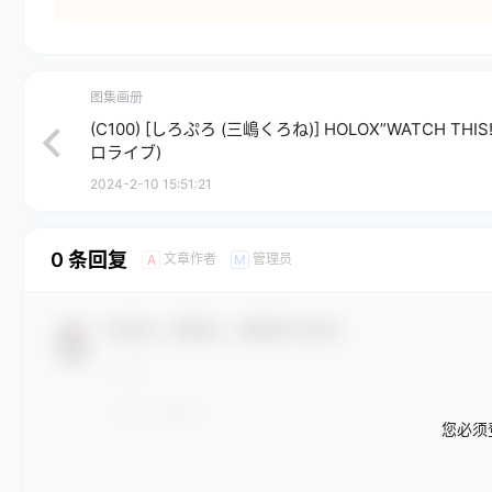
图集画册
(C100) [しろぷろ (三嶋くろね)] HOLOX”WATCH THIS!
ロライブ)
2024-2-10 15:51:21
0 条回复
文章作者
管理员
A
M
欢迎您，新朋友，感谢参与互动！
您必须