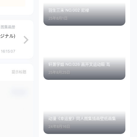
羽生三未 NO.002 尼禄
25年8月1日
图集画册
オリジナル)
16:15:07
轩萧学姐 NO.026 高开叉运动鞋 茑
提示标题
25年8月25日
确认修改
动漫《幸运星》同人图集插画壁纸画集
24年8月16日