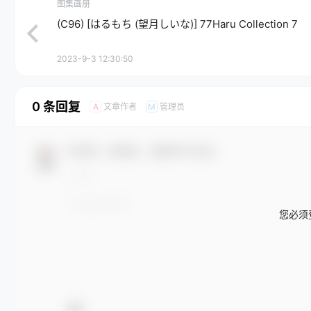
图集画册
(C96) [はるもち (望月しいな)] 77Haru Collection 7
2023-9-3 12:30:50
0 条回复
文章作者
管理员
A
M
欢迎您，新朋友，感谢参与互动！
您必须