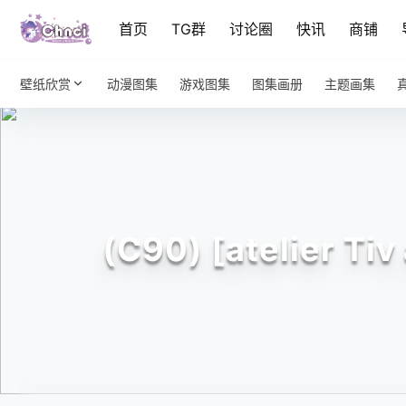
首页
TG群
讨论圈
快讯
商铺
壁纸欣赏
动漫图集
游戏图集
图集画册
主题画集
(C90) [atelier Tiv