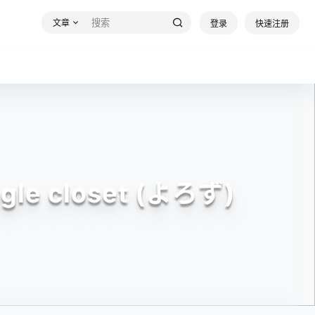
文章
登录
快速注册
iangle closet (よろず)