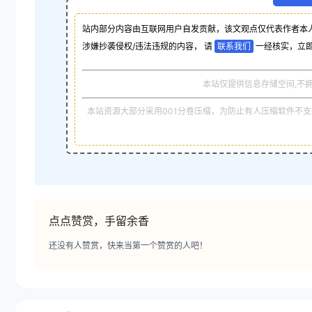
站内部分内容由互联网用户自发贡献，该文观点仅代表作者本
涉嫌抄袭侵权/违法违规的内容， 请
联系我们
一经核实，立
本站仅提供信息存储空间,不
本站资源大部分采用001分卷压缩，为防止有人压缩软件不支持
点点赞赏，手留余香
还没有人赞赏，快来当第一个赞赏的人吧！