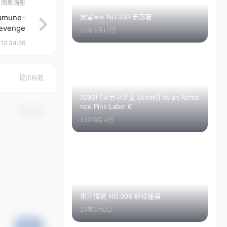
图集画册
念雪ww NO.030 无尽夏
amune-
Revenge
25年8月17日
12:34:56
提示标题
(C96) [メガネ少女 (Anmi)] Avian Roma
nce Pink Label 6
确认修改
23年9月4日
蜜汁猫裘 NO.008 尼禄睡裙
25年6月6日
提交