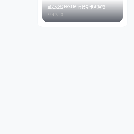
星之迟迟 NO.116 高扬斯卡娅旗袍
25年7月3日