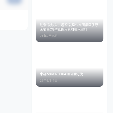
动漫”波波头、短发”发型少女图集画册原
画插画CG壁纸图片素材美术资料
24年7月15日
水淼aqua NO.104 珊瑚宫心海
25年6月17日