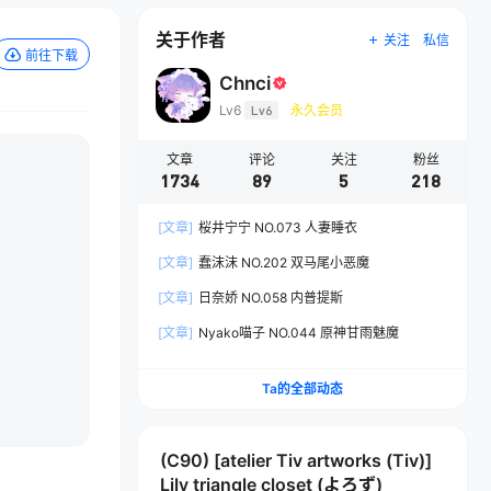
关于作者
关注
私信
前往下载
Chnci
Lv6
Lv6
永久会员
文章
评论
关注
粉丝
1734
89
5
218
[文章]
桜井宁宁 NO.073 人妻睡衣
[文章]
蠢沫沫 NO.202 双马尾小恶魔
[文章]
日奈娇 NO.058 内普提斯
[文章]
Nyako喵子 NO.044 原神甘雨魅魔
Ta的全部动态
(C90) [atelier Tiv artworks (Tiv)]
Lily triangle closet (よろず)