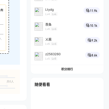
Ltydg
站有
11.9k
Lv4
Lv4
羡鱼
10.1k
Lv6
Lv6
入
乂酱
9.2k
Lv6
Lv6
z2563260
8.6k
Lv5
Lv5
积分排行
共0人
随便看看