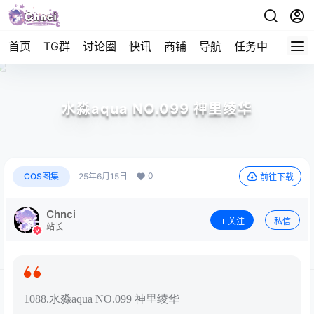
首页
TG群
讨论圈
快讯
商铺
导航
任务中心
帮助
水淼aqua NO.099 神里绫华
0
COS图集
25年6月15日
前往下载
Chnci
关注
私信
站长
1088.水淼aqua NO.099 神里绫华