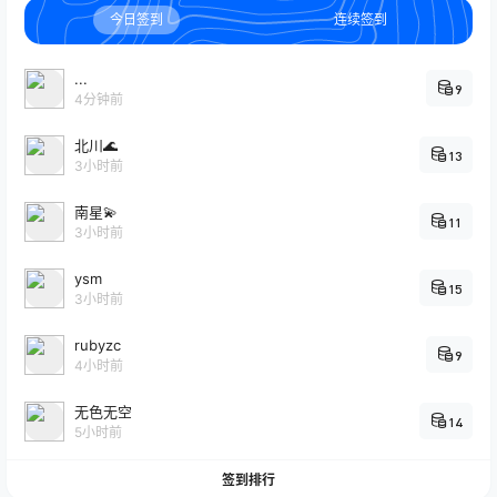
今日签到
连续签到
...
9
4分钟前
北川🌊
13
3小时前
南星💫
11
3小时前
ysm
15
3小时前
rubyzc
9
4小时前
无色无空
14
5小时前
签到排行