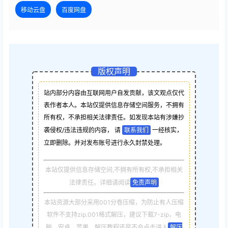
移动云盘
百度网盘
版权声明
站内部分内容由互联网用户自发贡献，该文观点仅代
表作者本人。本站仅提供信息存储空间服务，不拥有
所有权，不承担相关法律责任。如发现本站有涉嫌抄
袭侵权/违法违规的内容， 请
联系我们
一经核实，
立即删除。并对发布账号进行永久封禁处理。
本站仅提供信息存储空间,不拥有所有权,不承担相关
法律责任。详细请阅读
免责声明
本站资源大部分采用001分卷压缩，为防止有人压缩
软件不支持zip.001格式解压，建议下载7-zip，电
脑，安卓，苹果，解压教程还是不会点击进入
解压