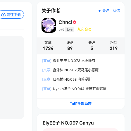
关于作者
关注
私信
前往下载
Chnci
Lv6
Lv6
永久会员
文章
评论
关注
粉丝
1734
89
5
219
[文章]
桜井宁宁 NO.073 人妻睡衣
[文章]
蠢沫沫 NO.202 双马尾小恶魔
[文章]
日奈娇 NO.058 内普提斯
[文章]
Nyako喵子 NO.044 原神甘雨魅魔
Ta的全部动态
ElyEE子 NO.097 Ganyu