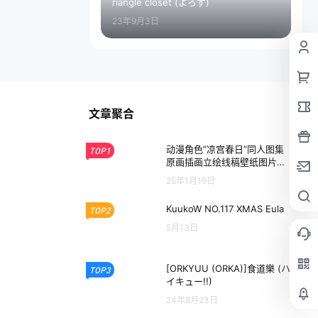
riangle closet (よろず)
23年9月3日
文章聚合
动漫角色”凉宫春日”同人图集
TOP1
原画插画立绘线稿壁纸图片素
材美术资料
25年1月19日
KuukoW NO.117 XMAS Eula
TOP2
5月13日
[ORKYUU (ORKA)]食道樂 (ハ
TOP3
イキュー!!)
24年8月23日