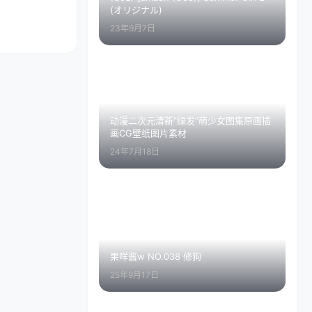
(オリジナル)
23年9月7日
动漫二次元清新”绿发”萌少女图集原画插
画CG壁纸图片素材
24年7月18日
果咩酱w NO.038 修狗
25年9月17日