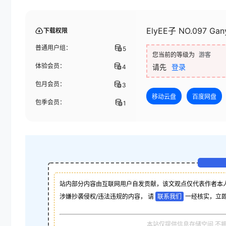
ElyEE子 NO.097 Gan
下载权限
普通用户组：
5
您当前的等级为
游客
体验会员：
请先
登录
4
包月会员：
3
移动云盘
百度网盘
包季会员：
1
站内部分内容由互联网用户自发贡献，该文观点仅代表作者本
涉嫌抄袭侵权/违法违规的内容， 请
联系我们
一经核实，立
本站仅提供信息存储空间,不