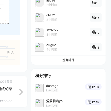
jiaoae
13
2小时前
入
ch172
15
3小时前
szdxfxx
10
3小时前
eugue
13
4小时前
共0人
签到排行
积分排行
COS图集
danmgo
12.8k
 最终幻想
Lv6
Lv6
爱萝莉哟yo
12:00:00
12.4k
Lv6
Lv6