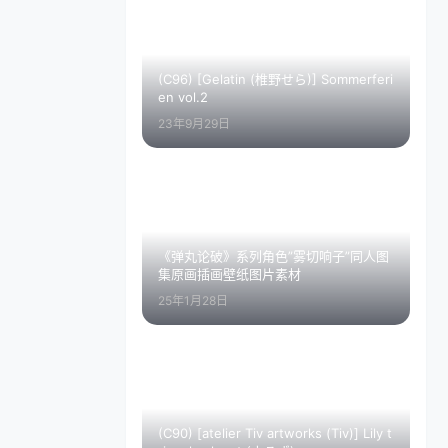
(C96) [Gelatin (椎野せら)] Sommerferi
en vol.2
23年9月29日
《弹丸论破》系列角色”雾切响子”同人图
集原画插画壁纸图片素材
25年1月28日
(C90) [atelier Tiv artworks (Tiv)] Lily t