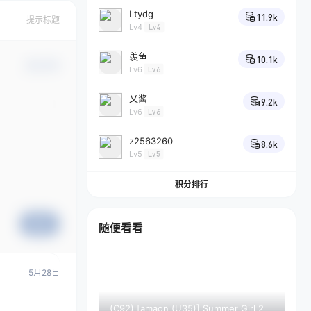
Ltydg
11.9k
提示标题
Lv4
Lv4
羡鱼
10.1k
确认修改
Lv6
Lv6
乂酱
9.2k
Lv6
Lv6
z2563260
8.6k
Lv5
Lv5
积分排行
提交
随便看看
5月28日
(C92) [amaon (U35)] Summer Girl 2