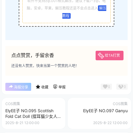
软件不支持zip.001格式解压，建议下载7-zip，电
脑，安卓，苹果，解压教程还是不会点击进入
解压
教程
点点赞赏，手留余香
给TA打赏
还没有人赞赏，快来当第一个赞赏的人吧！
0
0
海报分享
收藏
举报
COS图集
COS图集
ElyEE子 NO.095 Scottish
ElyEE子 NO.097 Ganyu
Fold Cat Doll (摺耳貓少女人
形)
2025-8-21 12:00:00
2025-8-22 12:00:00