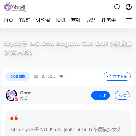
首页
TG群
讨论圈
快讯
商铺
导航
任务中心
帮助
ElyEE子 NO.096 Ragdoll Cat Doll (布偶貓
少女人形)
0
COS图集
25年8月22日
前往下载
Chnci
关注
私信
站长
1425.ElyEE子 NO.096 Ragdoll Cat Doll (布偶貓少女人