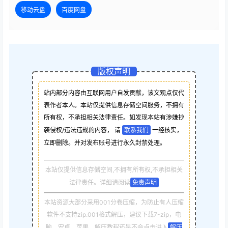
移动云盘
百度网盘
版权声明
站内部分内容由互联网用户自发贡献，该文观点仅代
表作者本人。本站仅提供信息存储空间服务，不拥有
所有权，不承担相关法律责任。如发现本站有涉嫌抄
袭侵权/违法违规的内容， 请
联系我们
一经核实，
立即删除。并对发布账号进行永久封禁处理。
本站仅提供信息存储空间,不拥有所有权,不承担相关
法律责任。详细请阅读
免责声明
本站资源大部分采用001分卷压缩，为防止有人压缩
软件不支持zip.001格式解压，建议下载7-zip，电
脑，安卓，苹果，解压教程还是不会点击进入
解压