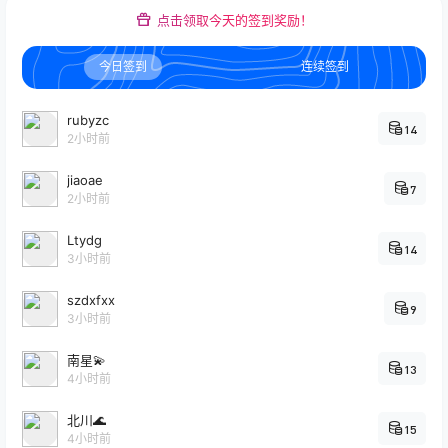
点击领取今天的签到奖励！
今日签到
连续签到
rubyzc
14
2小时前
jiaoae
7
2小时前
Ltydg
14
3小时前
szdxfxx
9
3小时前
南星💫
13
4小时前
北川🌊
15
4小时前