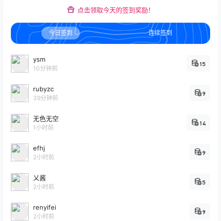
点击领取今天的签到奖励！
今日签到
连续签到
ysm
15
10分钟前
rubyzc
9
39分钟前
无色无空
14
1小时前
efhj
9
2小时前
乂酱
5
2小时前
renyifei
9
2小时前