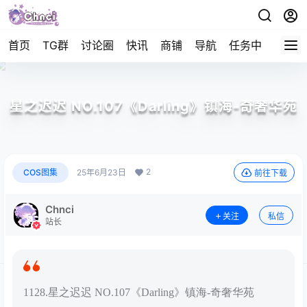
首页
TG群
讨论圈
快讯
商铺
导航
任务中心
帮助
星之迟迟 NO.107《Darling》镇海-奇奢华苑
2
COS图集
25年6月23日
前往下载
Chnci
关注
私信
站长
1128.星之迟迟 NO.107《Darling》镇海-奇奢华苑