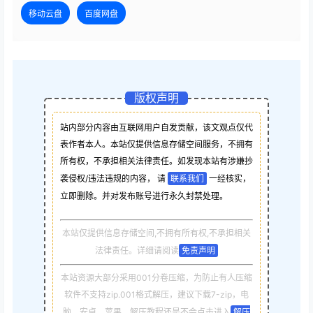
移动云盘
百度网盘
版权声明
站内部分内容由互联网用户自发贡献，该文观点仅代
表作者本人。本站仅提供信息存储空间服务，不拥有
所有权，不承担相关法律责任。如发现本站有涉嫌抄
袭侵权/违法违规的内容， 请
联系我们
一经核实，
立即删除。并对发布账号进行永久封禁处理。
本站仅提供信息存储空间,不拥有所有权,不承担相关
法律责任。详细请阅读
免责声明
本站资源大部分采用001分卷压缩，为防止有人压缩
软件不支持zip.001格式解压，建议下载7-zip，电
脑，安卓，苹果，解压教程还是不会点击进入
解压