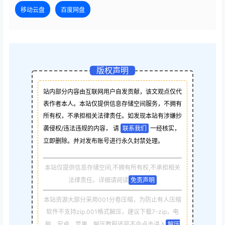
移动云盘
百度网盘
版权声明
站内部分内容由互联网用户自发贡献，该文观点仅代
表作者本人。本站仅提供信息存储空间服务，不拥有
所有权，不承担相关法律责任。如发现本站有涉嫌抄
袭侵权/违法违规的内容， 请
联系我们
一经核实，
立即删除。并对发布账号进行永久封禁处理。
本站仅提供信息存储空间,不拥有所有权,不承担相关
法律责任。详细请阅读
免责声明
本站资源大部分采用001分卷压缩，为防止有人压缩
软件不支持zip.001格式解压，建议下载7-zip，电
脑，安卓，苹果，解压教程还是不会点击进入
解压