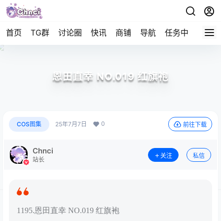
首页
TG群
讨论圈
快讯
商铺
导航
任务中心
帮助
恩田直幸 NO.019 红旗袍
0
COS图集
25年7月7日
前往下载
Chnci
关注
私信
站长
1195.恩田直幸 NO.019 红旗袍