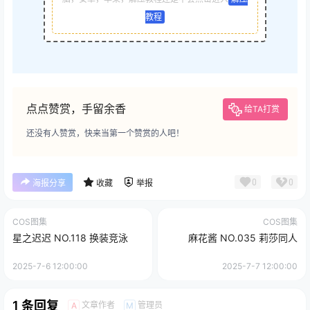
教程
点点赞赏，手留余香
给TA打赏
还没有人赞赏，快来当第一个赞赏的人吧！
0
0
海报分享
收藏
举报
COS图集
COS图集
星之迟迟 NO.118 换装竞泳
麻花酱 NO.035 莉莎同人
2025-7-6 12:00:00
2025-7-7 12:00:00
1 条回复
文章作者
管理员
A
M