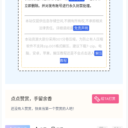
立即删除。并对发布账号进行永久封禁处理。
本站仅提供信息存储空间,不拥有所有权,不承担相关
法律责任。详细请阅读
免责声明
本站资源大部分采用001分卷压缩，为防止有人压缩
软件不支持zip.001格式解压，建议下载7-zip，电
脑，安卓，苹果，解压教程还是不会点击进入
解压
教程
点点赞赏，手留余香
给TA打赏
还没有人赞赏，快来当第一个赞赏的人吧！