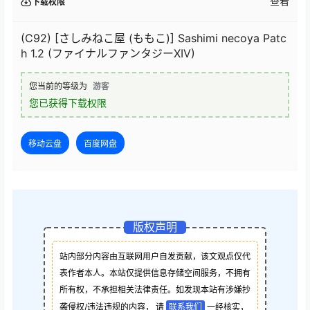
查看
下载权限
(C92) [さしみねこ屋 (ももこ)] Sashimi necoya Patc
h 1.2 (ファイナルファンタジーXIV)
您当前的等级为
游客
您已获得下载权限
移动云盘
百度网盘
版权声明
站内部分内容由互联网用户自发贡献，该文观点仅代
表作者本人。本站仅提供信息存储空间服务，不拥有
所有权，不承担相关法律责任。如发现本站有涉嫌抄
袭侵权/违法违规的内容， 请
联系我们
一经核实，