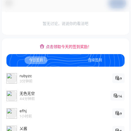
提交
暂无讨论，说说你的看法吧
点击领取今天的签到奖励！
今日签到
连续签到
rubyzc
9
3分钟前
无色无空
14
44分钟前
efhj
9
1小时前
乂酱