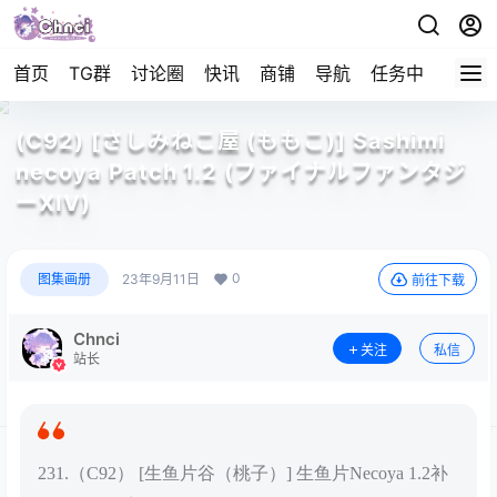
首页
TG群
讨论圈
快讯
商铺
导航
任务中心
帮助
(C92) [さしみねこ屋 (ももこ)] Sashimi
necoya Patch 1.2 (ファイナルファンタジ
ーXIV)
0
图集画册
23年9月11日
前往下载
Chnci
关注
私信
站长
231.（C92） [生鱼片谷（桃子）] 生鱼片Necoya 1.2补