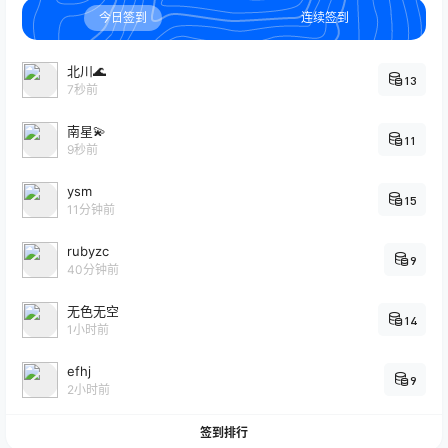
今日签到
连续签到
北川🌊
13
7秒前
南星💫
11
9秒前
ysm
15
11分钟前
rubyzc
9
40分钟前
无色无空
14
1小时前
efhj
9
2小时前
签到排行