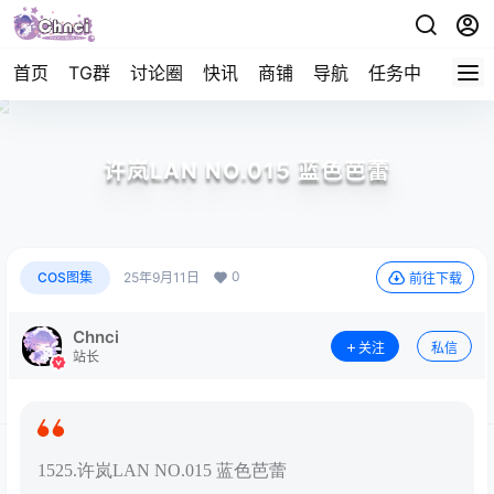
首页
TG群
讨论圈
快讯
商铺
导航
任务中心
帮助
许岚LAN NO.015 蓝色芭蕾
0
COS图集
25年9月11日
前往下载
Chnci
关注
私信
站长
1525.许岚LAN NO.015 蓝色芭蕾