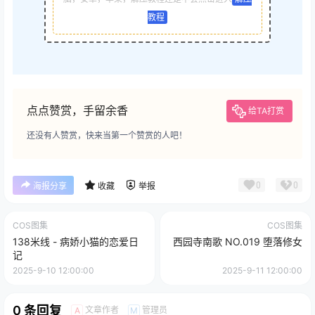
教程
点点赞赏，手留余香
给TA打赏
还没有人赞赏，快来当第一个赞赏的人吧！
0
0
海报分享
收藏
举报
COS图集
COS图集
138米线 - 病娇小猫的恋爱日
西园寺南歌 NO.019 堕落修女
记
2025-9-10 12:00:00
2025-9-11 12:00:00
0 条回复
文章作者
管理员
A
M