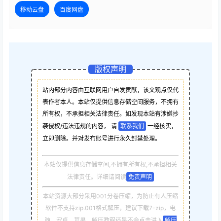
移动云盘
百度网盘
版权声明
站内部分内容由互联网用户自发贡献，该文观点仅代
表作者本人。本站仅提供信息存储空间服务，不拥有
所有权，不承担相关法律责任。如发现本站有涉嫌抄
袭侵权/违法违规的内容， 请
联系我们
一经核实，
立即删除。并对发布账号进行永久封禁处理。
本站仅提供信息存储空间,不拥有所有权,不承担相关
法律责任。详细请阅读
免责声明
本站资源大部分采用001分卷压缩，为防止有人压缩
软件不支持zip.001格式解压，建议下载7-zip，电
脑，安卓，苹果，解压教程还是不会点击进入
解压