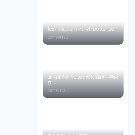
(C97) [flourish (アシマ)] DO AS I DO
23年9月19日
Shika小鹿鹿 NO.091 喜多川海梦 小雫内
衣
25年8月12日