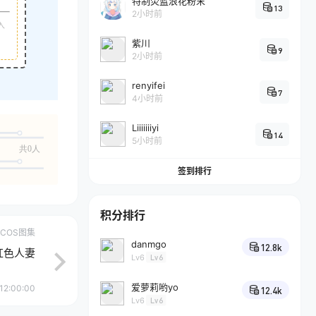
特制荧蓝浪花粉末
13
2小时前
入
紫川
9
2小时前
renyifei
7
4小时前
Liiiiiiiyi
14
5小时前
共0人
签到排行
积分排行
COS图集
danmgo
12.8k
气红色人妻
Lv6
Lv6
爱萝莉哟yo
12:00:00
12.4k
Lv6
Lv6