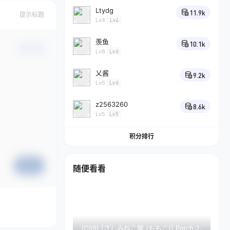
Ltydg
11.9k
提示标题
Lv4
Lv4
羡鱼
10.1k
确认修改
Lv6
Lv6
乂酱
9.2k
Lv6
Lv6
z2563260
8.6k
Lv5
Lv5
积分排行
提交
随便看看
(C99) [さしみねこ屋 (ももこ)] Patch 2.