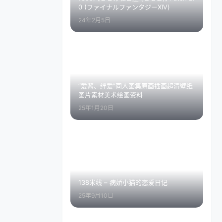
0 (ファイナルファンタジーXIV)
24年2月5日
“爱酱、绊爱”同人图集原画插画超清壁纸
图片素材美术绘画资料
25年1月20日
138米线 – 病娇小猫的恋爱日记
25年9月10日