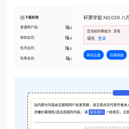
轩萧学姐 NO.029 八
下载权限
普通用户组：
5
您当前的等级为
游客
体验会员：
请先
登录
4
包月会员：
3
移动云盘
百度网盘
包季会员：
1
站内部分内容由互联网用户自发贡献，该文观点仅代表作者本
涉嫌抄袭侵权/违法违规的内容， 请
联系我们
一经核实，立
本站仅提供信息存储空间,不