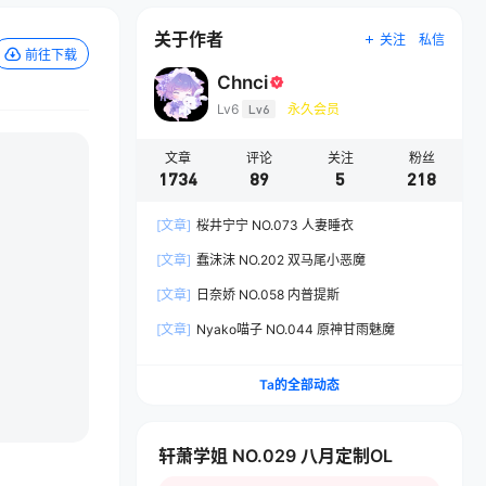
关于作者
关注
私信
前往下载
Chnci
Lv6
Lv6
永久会员
文章
评论
关注
粉丝
1734
89
5
218
[文章]
桜井宁宁 NO.073 人妻睡衣
[文章]
蠢沫沫 NO.202 双马尾小恶魔
[文章]
日奈娇 NO.058 内普提斯
[文章]
Nyako喵子 NO.044 原神甘雨魅魔
Ta的全部动态
轩萧学姐 NO.029 八月定制OL