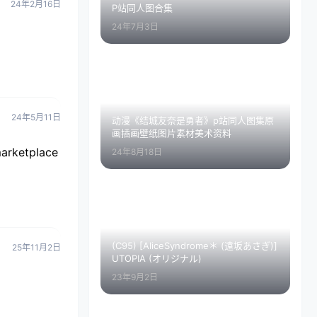
24年2月16日
P站同人图合集
24年7月3日
24年5月11日
动漫《结城友奈是勇者》p站同人图集原
画插画壁纸图片素材美术资料
 marketplace
24年8月18日
(C95) [AliceSyndrome＊ (遠坂あさぎ)]
25年11月2日
UTOPIA (オリジナル)
23年9月2日