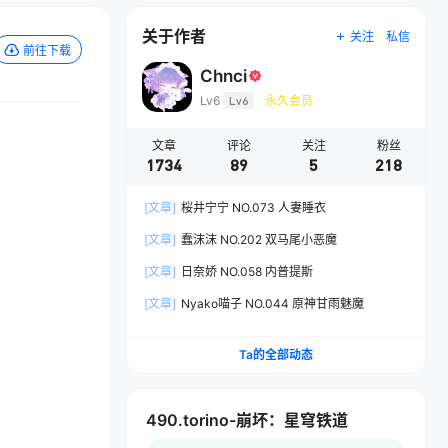
关于作者
关注
私信
前往下载
Chnci
Lv6
Lv6
永久会员
文章
评论
关注
粉丝
1734
89
5
218
[文章]
桜井宁宁 NO.073 人妻睡衣
[文章]
蠢沫沫 NO.202 双马尾小恶魔
[文章]
日奈娇 NO.058 内普提斯
[文章]
Nyako喵子 NO.044 原神甘雨魅魔
Ta的全部动态
490.torino-崩坏：星穹铁道