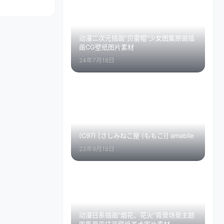
动漫二次元插画”贝雷帽”少女图集原画插
画CG壁纸图片素材
24年7月18日
(C97) [さしみねこ屋 (ももこ)] amabile
23年9月18日
动漫日系插画”烟花、花火”背景场景主题