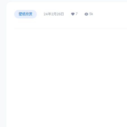
7
5k
壁纸欣赏
24年2月26日