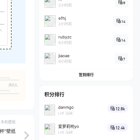
8
2小时前
efhj
14
2小时前
入
rubyzc
14
6小时前
jiaoae
7
6小时前
签到排行
共0人
积分排行
danmgo
12.8k
Lv6
Lv6
手机壁纸
爱萝莉哟yo
12.4k
水杯"壁纸
Lv6
Lv6