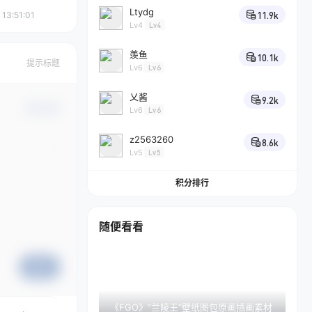
Ltydg
11.9k
 13:51:01
Lv4
Lv4
羡鱼
10.1k
提示标题
Lv6
Lv6
乂酱
9.2k
确认修改
Lv6
Lv6
z2563260
8.6k
Lv5
Lv5
积分排行
随便看看
提交
《FGO》”兰陵王”壁纸图包原画插画素材