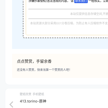
涉嫌抄袭侵权/违法违规的内容， 请
联系我们
一经核实，立
本站仅提供信息存储空间,不
本站资源大部分采用001分卷压缩，为防止有人压缩软件不支持
点点赞赏，手留余香
还没有人赞赏，快来当第一个赞赏的人吧！
壁纸欣赏
手机壁纸
413.torino-原神