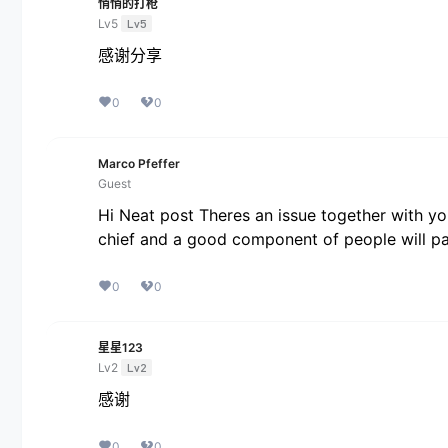
悄悄的打枪
Lv5
Lv5
感谢分享
0
0
Marco Pfeffer
Guest
Hi Neat post Theres an issue together with your
chief and a good component of people will pas
0
0
星星123
Lv2
Lv2
感谢
0
0