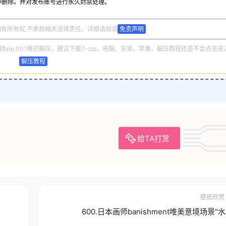
即删除。并对发布账号进行永久封禁处理。
拥有所有权,不承担相关法律责任。详细请阅读
免责声明
zip.001格式解压，建议下载7-zip，电脑，安卓，苹果，解压教程还是不会点击进
解压教程
给TA打赏
壁纸欣赏
600.日本画师banishment唯美意境场景"