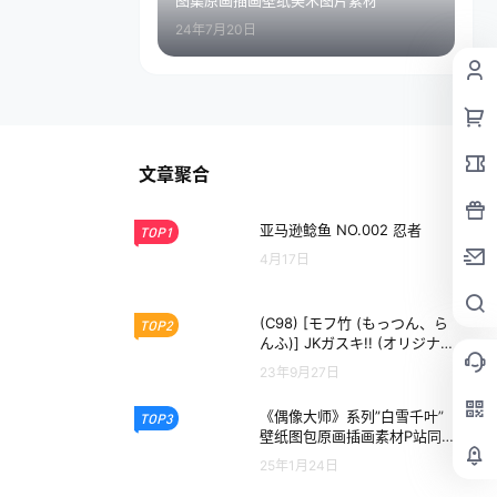
图集原画插画壁纸美术图片素材
24年7月20日
文章聚合
亚马逊鲶鱼 NO.002 忍者
TOP1
4月17日
(C98) [モフ竹 (もっつん、ら
TOP2
んふ)] JKガスキ!! (オリジナ
ル)
23年9月27日
《偶像大师》系列”白雪千叶”
TOP3
壁纸图包原画插画素材P站同
人图合集
25年1月24日