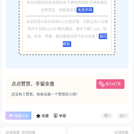
本站仅提供信息存储空间,不拥有所有权,不承担相关
法律责任。详细请阅读
免责声明
本站资源大部分采用001分卷压缩，为防止有人压缩
软件不支持zip.001格式解压，建议下载7-zip，电
脑，安卓，苹果，解压教程还是不会点击进入
解压
教程
点点赞赏，手留余香
给TA打赏
还没有人赞赏，快来当第一个赞赏的人吧！
0
0
海报分享
收藏
举报
动漫图集
游戏图集
动漫图集