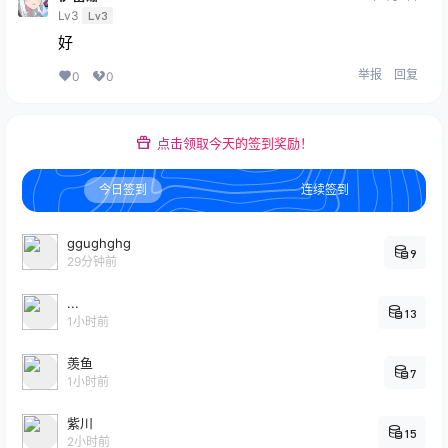
Lv3
Lv3
好
举报
回复
0
0
点击领取今天的签到奖励！
今日签到
连续签到
ggughghg
9
29分钟前
...
13
1小时前
羡鱼
7
1小时前
紫川
15
2小时前