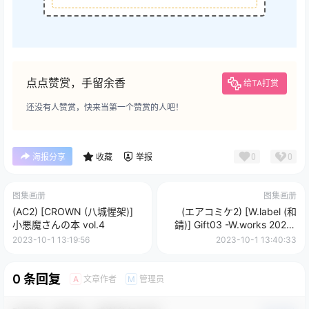
点点赞赏，手留余香
给TA打赏
还没有人赞赏，快来当第一个赞赏的人吧！
0
0
海报分享
收藏
举报
图集画册
图集画册
(AC2) [CROWN (八城惺架)]
(エアコミケ2) [W.label (和
小悪魔さんの本 vol.4
錆)] Gift03 -W.works 2020-
(オリジナル)
2023-10-1 13:19:56
2023-10-1 13:40:33
0 条回复
文章作者
管理员
A
M