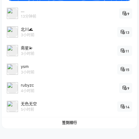
...
9
13分钟前
北川🌊
13
3小时前
南星💫
11
3小时前
ysm
15
3小时前
rubyzc
9
4小时前
无色无空
14
5小时前
签到排行