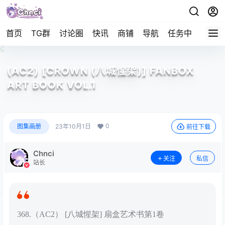
首页
TG群
讨论圈
快讯
商铺
导航
任务中心
帮助
(AC2) [CROWN (八城惺架)] FANBOX
ART BOOK VOL.1
0
图集画册
23年10月1日
前往下载
Chnci
关注
私信
站长
368.（AC2） [八城惺架] 扇盒艺术书第1卷