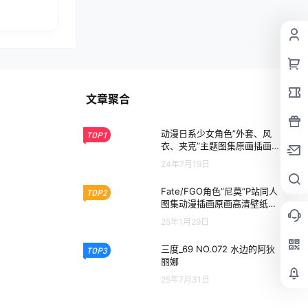
文章聚合
动漫日系少女角色”外套、风
TOP1
衣、夹克”主题图集原画插画壁
纸美术图片素材
24年7月19日
Fate/FGO角色”尼莫”P站同人
TOP2
图集动漫插画原画高清壁纸绘
画图片素材
25年1月29日
三度_69 NO.072 水边的阿狄
TOP3
丽娜
25年7月31日