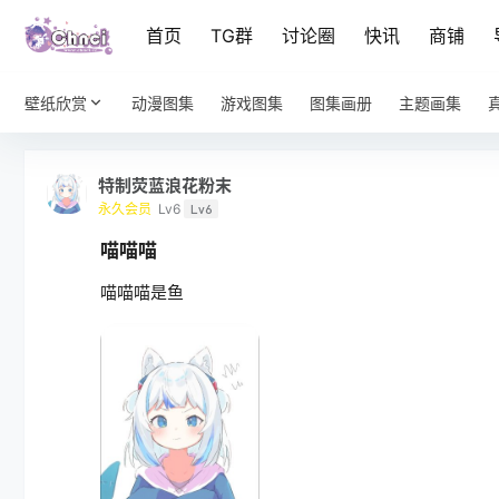
首页
TG群
讨论圈
快讯
商铺
壁纸欣赏
动漫图集
游戏图集
图集画册
主题画集
特制荧蓝浪花粉末
永久会员
Lv6
Lv6
喵喵喵
喵喵喵是鱼