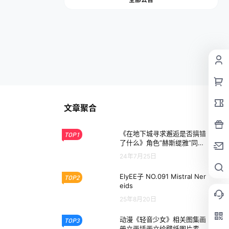
文章聚合
《在地下城寻求邂逅是否搞错
TOP1
了什么》角色”赫斯缇雅”同人
图集原画插画壁纸图片素材
24年7月25日
ElyEE子 NO.091 Mistral Ner
TOP2
eids
25年8月20日
动漫《轻音少女》相关图集画
TOP3
册立画插画立绘壁纸图片素材