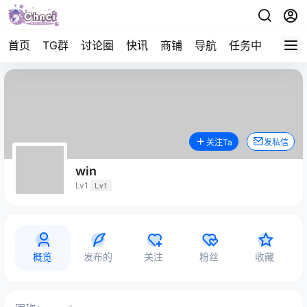
首页
TG群
讨论圈
快讯
商铺
导航
任务中心
帮助
关注Ta
发私信
win
Lv1
Lv1
概览
发布的
关注
粉丝
收藏