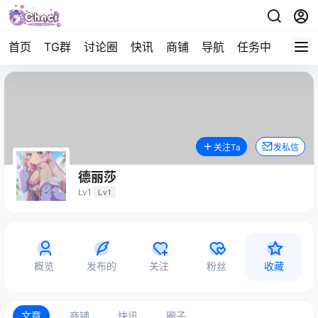
首页
TG群
讨论圈
快讯
商铺
导航
任务中心
帮助
关注Ta
发私信
德丽莎
Lv1
Lv1
概览
发布的
关注
粉丝
收藏
文章
商铺
快讯
圈子