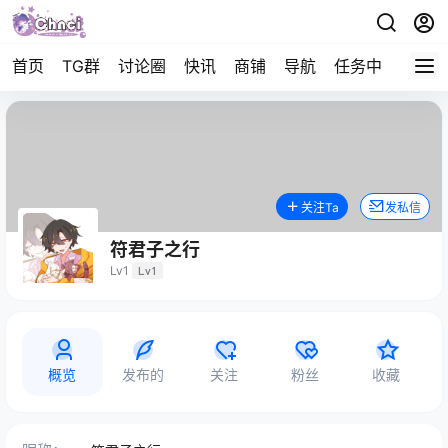
首页
TG群
讨论圈
快讯
商铺
导航
任务中心
帮助
关注Ta
发私信
符君子之行
Lv1
Lv1
概览
发布的
关注
粉丝
收藏