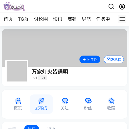
首页
TG群
讨论圈
快讯
商铺
导航
任务中心
帮助
关注Ta
发私信
万家灯火皆通明
Lv1
Lv1
概览
发布的
关注
粉丝
收藏