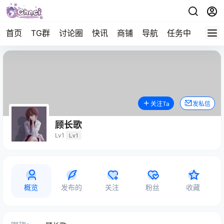
首页
TG群
讨论圈
快讯
商铺
导航
任务中心
帮助
关注Ta
发私信
顾长歌
Lv1
Lv1
概览
发布的
关注
粉丝
收藏