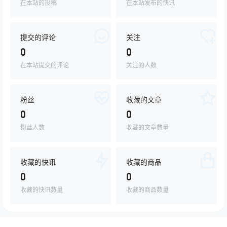
在本站的投稿
在本站发布的快讯
提交的评论
关注
0
0
在本站提交的评论
关注的人数
粉丝
收藏的文章
0
0
粉丝人数
收藏的文章数量
收藏的快讯
收藏的商品
0
0
收藏的快讯数量
收藏的商品数量