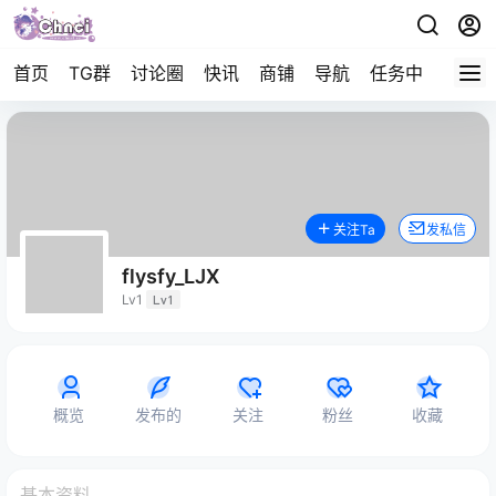
首页
TG群
讨论圈
快讯
商铺
导航
任务中心
帮助
关注Ta
发私信
flysfy_LJX
Lv1
Lv1
概览
发布的
关注
粉丝
收藏
基本资料