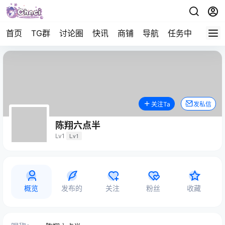
首页
TG群
讨论圈
快讯
商铺
导航
任务中心
帮助
关注Ta
发私信
陈翔六点半
Lv1
Lv1
概览
发布的
关注
粉丝
收藏