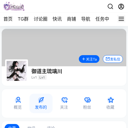
首页
TG群
讨论圈
快讯
商铺
导航
任务中心
帮助
关注Ta
发私信
御道主琉璃川
Lv1
Lv1
概览
发布的
关注
粉丝
收藏