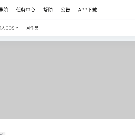
导航
任务中心
帮助
公告
APP下载
真人COS
Ai作品
v1