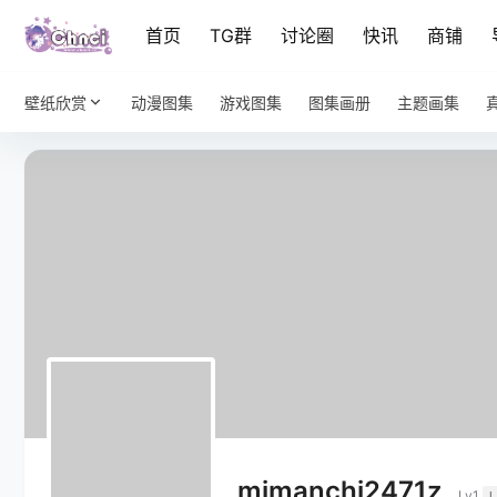
首页
TG群
讨论圈
快讯
商铺
壁纸欣赏
动漫图集
游戏图集
图集画册
主题画集
mimanchi2471z
Lv1
L