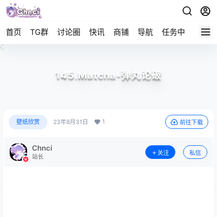
首页
TG群
讨论圈
快讯
商铺
导航
任务中心
帮助
145.Matcha-弹丸论破
1
壁纸欣赏
23年8月31日
前往下载
Chnci
关注
私信
站长