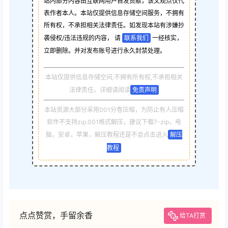
站内部分内容由互联网用户自发贡献，该文观点仅代
表作者本人。本站仅提供信息存储空间服务，不拥有
所有权，不承担相关法律责任。如发现本站有涉嫌抄
袭侵权/违法违规的内容， 请
联系我们
一经核实，
立即删除。并对发布账号进行永久封禁处理。
本站仅提供信息存储空间,不拥有所有权,不承担相关
法律责任。详细请阅读
免责声明
本站资源大部分采用001分卷压缩，为防止有人压缩
软件不支持zip.001格式解压，建议下载7-zip，电
脑，安卓，苹果，解压教程还是不会点击进入
解压
教程
点点赞赏，手留余香
给TA打赏