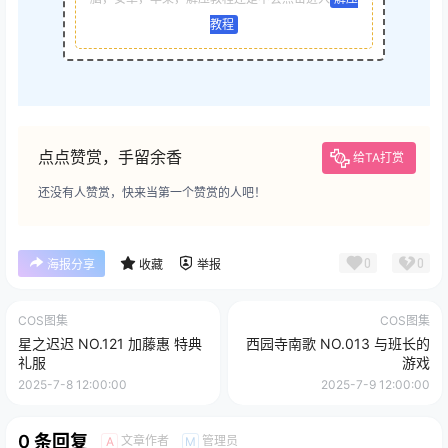
教程
点点赞赏，手留余香
给TA打赏
还没有人赞赏，快来当第一个赞赏的人吧！
0
0
海报分享
收藏
举报
COS图集
COS图集
星之迟迟 NO.121 加藤惠 特典
西园寺南歌 NO.013 与班长的
礼服
游戏
2025-7-8 12:00:00
2025-7-9 12:00:00
0 条回复
文章作者
管理员
A
M