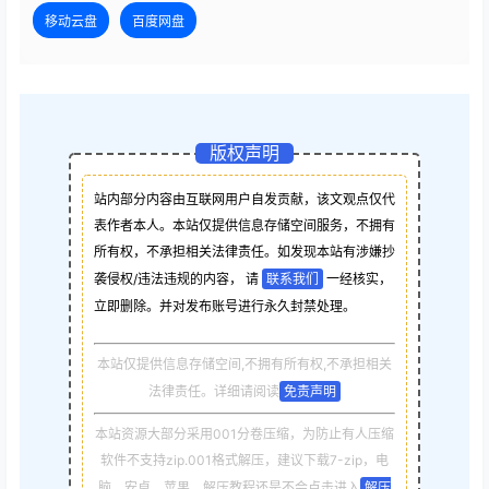
移动云盘
百度网盘
版权声明
站内部分内容由互联网用户自发贡献，该文观点仅代
表作者本人。本站仅提供信息存储空间服务，不拥有
所有权，不承担相关法律责任。如发现本站有涉嫌抄
袭侵权/违法违规的内容， 请
联系我们
一经核实，
立即删除。并对发布账号进行永久封禁处理。
本站仅提供信息存储空间,不拥有所有权,不承担相关
法律责任。详细请阅读
免责声明
本站资源大部分采用001分卷压缩，为防止有人压缩
软件不支持zip.001格式解压，建议下载7-zip，电
脑，安卓，苹果，解压教程还是不会点击进入
解压