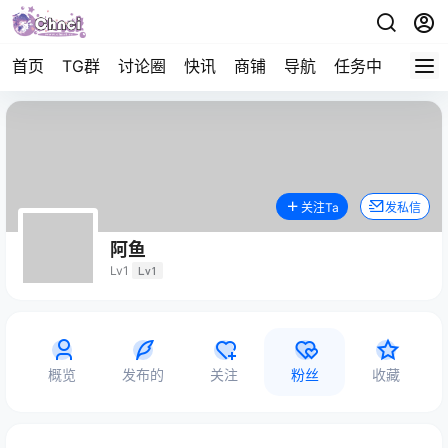
首页
TG群
讨论圈
快讯
商铺
导航
任务中心
帮助
关注Ta
发私信
阿鱼
Lv1
Lv1
概览
发布的
关注
粉丝
收藏