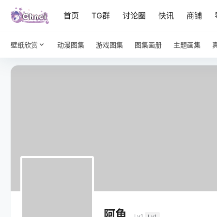
首页
TG群
讨论圈
快讯
商铺
壁纸欣赏
动漫图集
游戏图集
图集画册
主题画集
阿鱼
Lv1
Lv1